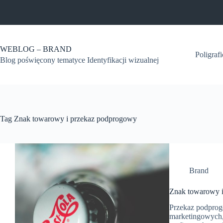
Przejdź
do
treści
WEBLOG – BRAND
Poligraf
Blog poświęcony tematyce Identyfikacji wizualnej
Tag
Znak towarowy i przekaz podprogowy
Brand
Znak towarowy 
Przekaz podprog
marketingowych,