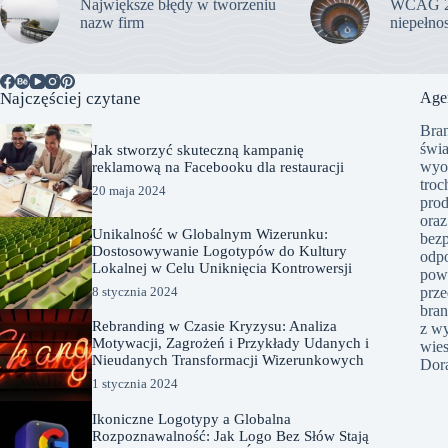
Największe błędy w tworzeniu
WCAG 2.0
nazw firm
niepełno
Najczęściej czytane
Age
Bran
świa
Jak stworzyć skuteczną kampanię
wyob
reklamową na Facebooku dla restauracji
troc
20 maja 2024
prod
oraz
Unikalność w Globalnym Wizerunku:
bezp
Dostosowywanie Logotypów do Kultury
odpo
Lokalnej w Celu Uniknięcia Kontrowersji
powi
prze
8 stycznia 2024
bran
Rebranding w Czasie Kryzysu: Analiza
z wy
Motywacji, Zagrożeń i Przykłady Udanych i
wies
Nieudanych Transformacji Wizerunkowych
Dora
1 stycznia 2024
Ikoniczne Logotypy a Globalna
Rozpoznawalność: Jak Logo Bez Słów Stają