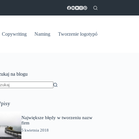
Copywriting
Naming
Tworzenie logotypów
zukaj na blogu
rak
yników
pisy
Największe błędy w tworzeniu nazw
firm
5 kwietnia 2018