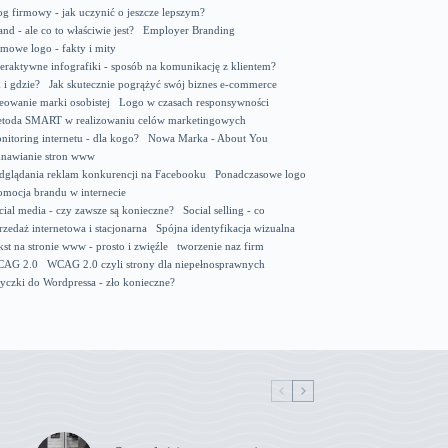
og firmowy - jak uczynić o jeszcze lepszym?
and - ale co to właściwie jest?
Employer Branding
rmowe logo - fakty i mity
teraktywne infografiki - sposób na komunikację z klientem?
k i gdzie?
Jak skutecznie pogrążyć swój biznes e-commerce
eowanie marki osobistej
Logo w czasach responsywności
toda SMART w realizowaniu celów marketingowych
nitoring internetu - dla kogo?
Nowa Marka - About You
nawianie stron www
dglądania reklam konkurencji na Facebooku
Ponadczasowe logo
omocja brandu w internecie
cial media - czy zawsze są konieczne?
Social selling - co
rzedaż internetowa i stacjonarna
Spójna identyfikacja wizualna
kst na stronie www - prosto i zwięźle
tworzenie naz firm
AG 2.0
WCAG 2.0 czyli strony dla niepełnosprawnych
yczki do Wordpressa - zło konieczne?