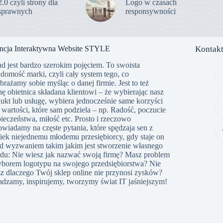
 czyli strony dla
Logo w czasach
sprawnych
responsywności
ncja Interaktywna Website STYLE
Kontak
d jest bardzo szerokim pojęciem. To swoista
domość marki, czyli cały system tego, co
rażamy sobie myśląc o danej firmie. Jest to też
hę obietnica składana klientowi – że wybierając nasz
ukt lub usługę, wybiera jednocześnie same korzyści
 wartości, które sam podziela – np. Radość, poczucie
ieczeństwa, miłość etc. Prosto i rzeczowo
wiadamy na częste pytania, które spędzaja sen z
ek niejednemu młodemu przesiębiorcy, gdy staje on
d wyzwaniem takim jakim jest stworzenie własnego
du: Nie wiesz jak nazwać swoją firmę? Masz problem
borem logotypu na swojego przedsiębiorstwa? Nie
z dlaczego Twój sklep online nie przynosi zysków?
dzamy, inspirujemy, tworzymy świat IT jaśniejszym!