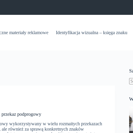
iczne materiały reklamowe
Identyfikacja wizualna – księga znaku
S
B
w
W
i przekaz podprogowy
owy wykorzystywany w wielu rozmaitych przekazach
 ale również za sprawą konkretnych znaków