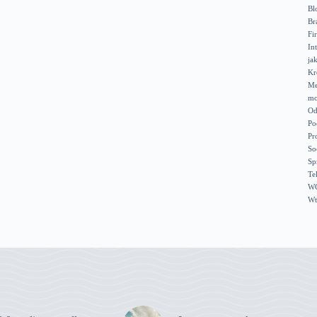
Bl
Br
Fi
In
ja
Kr
Me
mo
Od
Po
Pr
So
Sp
Te
WC
Wt