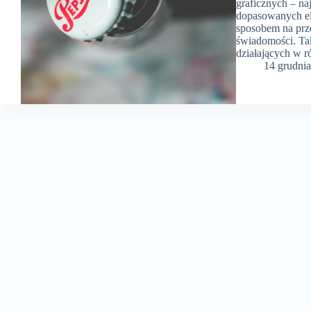
graficznych – na
dopasowanych ele
sposobem na prze
świadomości. Tak
działających w r
14 grudni