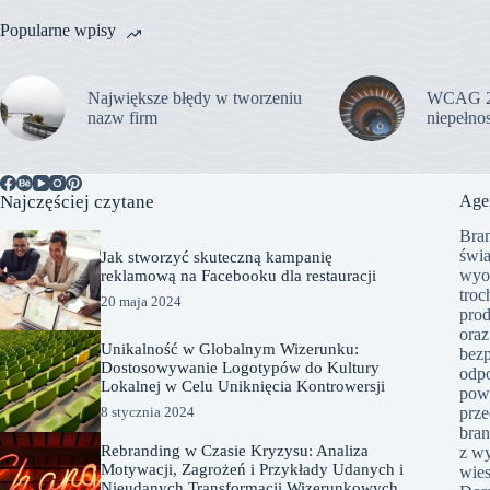
Popularne wpisy
Największe błędy w tworzeniu
WCAG 2.0
nazw firm
niepełno
Najczęściej czytane
Age
Bran
świa
Jak stworzyć skuteczną kampanię
wyob
reklamową na Facebooku dla restauracji
troc
20 maja 2024
prod
oraz
Unikalność w Globalnym Wizerunku:
bezp
Dostosowywanie Logotypów do Kultury
odpo
Lokalnej w Celu Uniknięcia Kontrowersji
powi
prze
8 stycznia 2024
bran
Rebranding w Czasie Kryzysu: Analiza
z wy
Motywacji, Zagrożeń i Przykłady Udanych i
wies
Nieudanych Transformacji Wizerunkowych