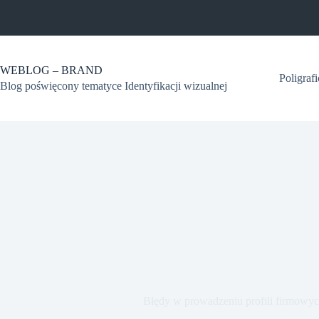
Przejdź
do
treści
WEBLOG – BRAND
Poligraf
Blog poświęcony tematyce Identyfikacji wizualnej
Błędy w prowadzeniu profili firmowy