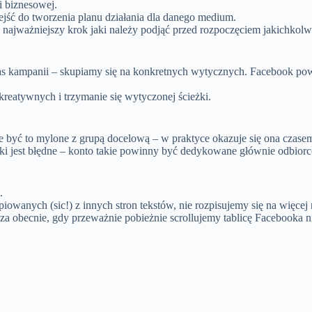
i biznesowej.
ejść do tworzenia planu działania dla danego medium.
najważniejszy krok jaki należy podjąć przed rozpoczęciem jakichkolwi
as kampanii – skupiamy się na konkretnych wytycznych. Facebook po
reatywnych i trzymanie się wytyczonej ścieżki.
 być to mylone z grupą docelową – w praktyce okazuje się ona czasem u
ki jest błędne – konto takie powinny być dedykowane głównie odbiorc
.
wanych (sic!) z innych stron tekstów, nie rozpisujemy się na więcej 
 obecnie, gdy przeważnie pobieżnie scrollujemy tablicę Facebooka nie c