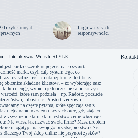
 czyli strony dla
Logo w czasach
sprawnych
responsywności
ncja Interaktywna Website STYLE
Kontak
d jest bardzo szerokim pojęciem. To swoista
domość marki, czyli cały system tego, co
rażamy sobie myśląc o danej firmie. Jest to też
hę obietnica składana klientowi – że wybierając nasz
ukt lub usługę, wybiera jednocześnie same korzyści
 wartości, które sam podziela – np. Radość, poczucie
ieczeństwa, miłość etc. Prosto i rzeczowo
wiadamy na częste pytania, które spędzaja sen z
ek niejednemu młodemu przesiębiorcy, gdy staje on
d wyzwaniem takim jakim jest stworzenie własnego
du: Nie wiesz jak nazwać swoją firmę? Masz problem
borem logotypu na swojego przedsiębiorstwa? Nie
z dlaczego Twój sklep online nie przynosi zysków?