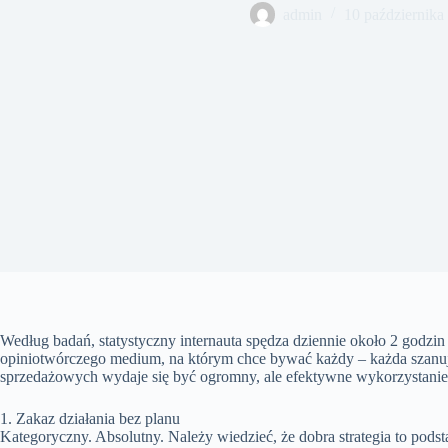
admin
10 października
Według badań, statystyczny internauta spędza dziennie około 2 godz
opiniotwórczego medium, na którym chce bywać każdy – każda szanują
sprzedażowych wydaje się być ogromny, ale efektywne wykorzystanie g
1. Zakaz działania bez planu
Kategoryczny. Absolutny. Należy wiedzieć, że dobra strategia to podst