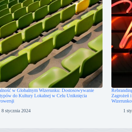
alność w Globalnym Wizerunku: Dostosowywanie
Rebranding
typów do Kultury Lokalnej w Celu Uniknięcia
Zagrożeń i
owersji
Wizerunk
8 stycznia 2024
1 st