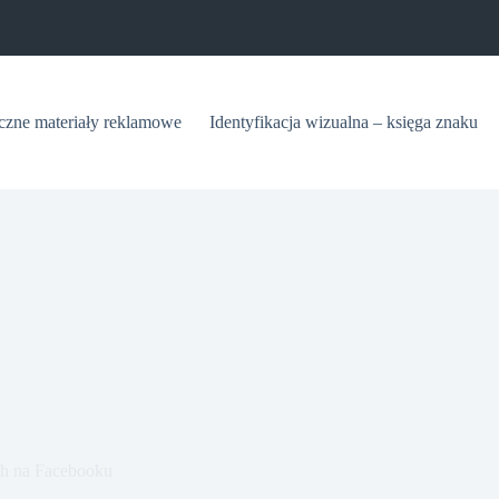
iczne materiały reklamowe
Identyfikacja wizualna – księga znaku
ch na Facebooku