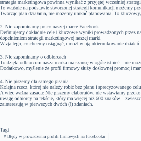
strategia marketingowa powinna wynikać z przyjętej wcześniej strategi
To właśnie na podstawie stworzonej strategii komunikacji możemy prz
Tworząc plan działania, nie możemy unikać planowania. To kluczowy, 
2. Nie zapominamy po co naszej marce Facebook
Definiujemy dokładnie cele i kluczowe wyniki prowadzonych przez n
dopełnieniem strategii marketingowej naszej marki.
Wizja tego, co chcemy osiągnąć, umożliwiają ukierunkowanie działań k
3. Nie zapominamy o odbiorcach
To dzięki odbiorcom nasza marka ma szansę w ogóle istnieć – nie może
Dodatkowo, myślenie że profil firmowy służy dosłownej promocji mar
4. Nie piszemy dla samego pisania
Kolejna rzecz, której nie należy robić bez planu i sprecyzowanego celu
A więc ważna zasada: Nie piszemy elaboratów, nie wstawiamy przekopio
uwagę odbiorcy na tekście, który ma więcej niż 600 znaków – zwłaszcza
zainteresują w pierwszych dwóch (!) zdaniach.
Tagi
#
Błędy w prowadzeniu profili firmowych na Facebooku