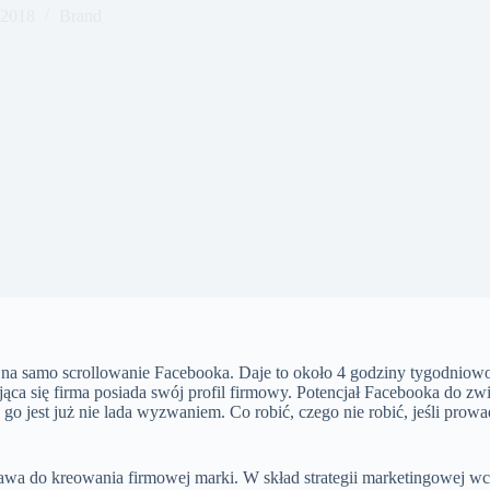
 2018
Brand
in na samo scrollowanie Facebooka. Daje to około 4 godziny tygodnio
ca się firma posiada swój profil firmowy. Potencjał Facebooka do zw
o jest już nie lada wyzwaniem. Co robić, czego nie robić, jeśli pro
awa do kreowania firmowej marki. W skład strategii marketingowej wcho